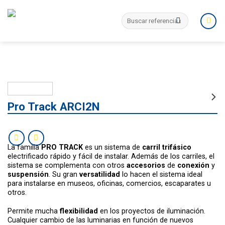
Skip
Search
to
for:
content
Pro Track ARCI2N
La familia
PRO TRACK
es un sistema de
carril trifásico
electrificado rápido y fácil de instalar. Además de los carriles, el
sistema se complementa con otros
accesorios
de
conexión
y
suspensión
. Su gran
versatilidad
lo hacen el sistema ideal
para instalarse en museos, oficinas, comercios, escaparates u
otros.
Permite mucha
flexibilidad
en los proyectos de iluminación.
Cualquier cambio de las luminarias en función de nuevos