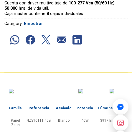
Cuenta con driver multivoltaje de
100-277 Vca (50/60 Hz)
.
50 000 hrs.
de vida útil.
Caja master contiene
8
cajas individuales.
Category:
Empotrar
Tempe
Familia
Referencia
Acabado
Potencia
Lúmenes
de 
Panel
NZS1011TI40B
Blanco
40W
3917 lm
Zeus