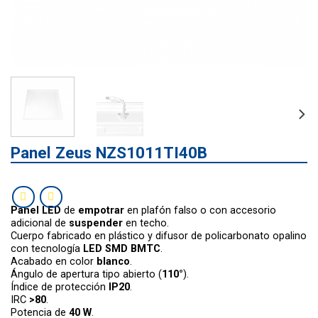
Panel Zeus NZS1011TI40B
Panel LED
de
empotrar
en plafón falso o con accesorio
adicional de
suspender
en techo.
Cuerpo fabricado en plástico y difusor de policarbonato opalino
con tecnología
LED SMD BMTC
.
Acabado en color
blanco
.
Ángulo de apertura tipo abierto (
110°
).
Índice de protección
IP20
.
IRC
>80
.
Potencia de
40 W
.