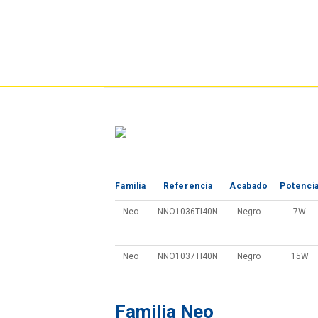
Familia
Referencia
Acabado
Potenci
Neo
NNO1036TI40N
Negro
7W
Neo
NNO1037TI40N
Negro
15W
Familia Neo