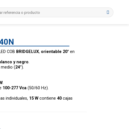
I40N
 LED COB
BRIDGELUX
,
orientable 20
° en
blanco y negro
.
o medio (
24°
).
 W
.
de
100-277 Vca
(50/60 Hz).
as individuales,
15 W
contiene
40
cajas