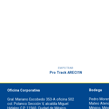
OTRAR
EMPOTRAR
NCS1021TI30B
Pro Track ARECI1N
Bodega
Oficina Corporativa
Pedro Moren
Gral. Mariano Escobedo 353-A oficina 502
Mateo Atenco
col. Polanco Sección V, alcaldía Miguel
México, Méx
Hidalgo C.P. 11560, Ciudad de México,