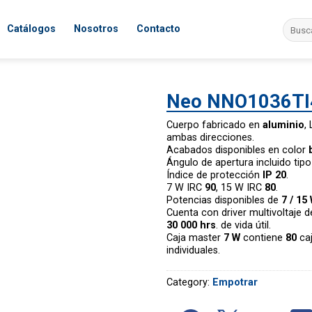
Search
Catálogos
Nosotros
Contacto
for:
Neo NNO1036T
Cuerpo fabricado en
aluminio
,
ambas direcciones.
Acabados disponibles en color
Ángulo de apertura incluido tip
Índice de protección
IP 20
.
7 W IRC
90
, 15 W IRC
80
.
Potencias disponibles de
7 / 15
Cuenta con driver multivoltaje 
30 000 hrs
. de vida útil.
Caja master
7 W
contiene
80
caj
individuales.
Category:
Empotrar