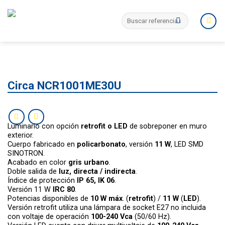
Skip
Search
to
for:
content
Circa NCR1001ME30U
Luminario con opción
retrofit o LED
de sobreponer en muro
exterior.
Cuerpo fabricado en
policarbonato
, versión
11 W
, LED SMD
SINOTRON.
Acabado en color
gris urbano
.
Doble salida de
luz, directa / indirecta
.
Índice de protección
IP 65, IK 06
.
Versión 11 W
IRC 80
.
Potencias disponibles de
10 W máx
. (
retrofit
) /
11 W
(
LED
).
Versión retrofit utiliza una lámpara de socket E27 no incluida
con voltaje de operación
100-240
Vca
(50/60 Hz).