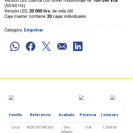
Versión LED cuenta con driver multivoltaje de
100-240 Vca
(50/60 Hz).
Versión LED,
20 000 hrs
. de vida útil.
Caja master contiene
20
cajas individuales.
Category:
Empotrar
Temp
Familia
Referencia
Acabado
Potencia
Lúmenes
de
Circa
NCR1001ME30U
Gris
11W
1,008 lm
Urbano