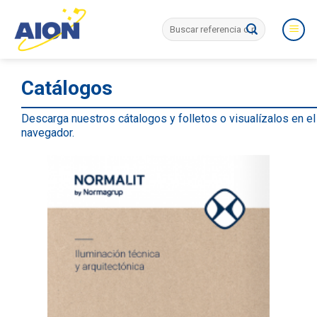
Skip
Search
to
for:
content
Catálogos
Descarga nuestros cátalogos y folletos o visualízalos en el
navegador.